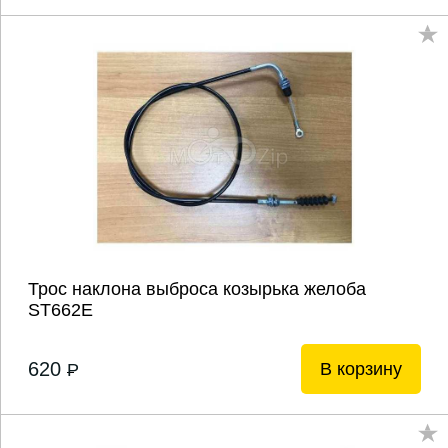
Трос наклона выброса козырька желоба
ST662Е
620
В корзину
P