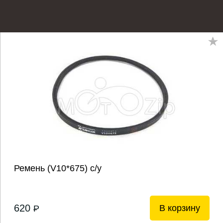
Ремень (V10*675) с/у
620
В корзину
P