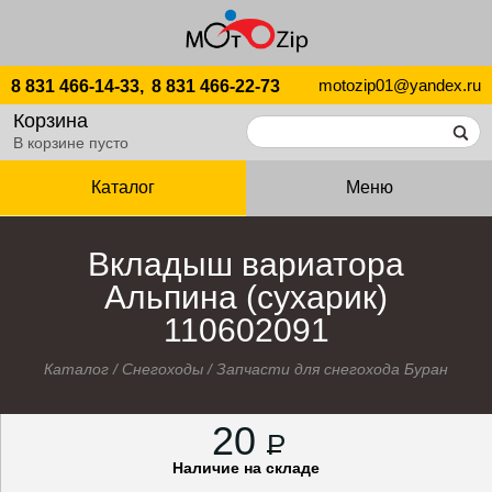
motozip01@yandex.ru
8 831 466-14-33,
8 831 466-22-73
Корзина
В корзине пусто
Каталог
Меню
Вкладыш вариатора
Альпина (сухарик)
110602091
Каталог
/
Снегоходы
/
Запчасти для снегохода Буран
20
P
Наличие на складе