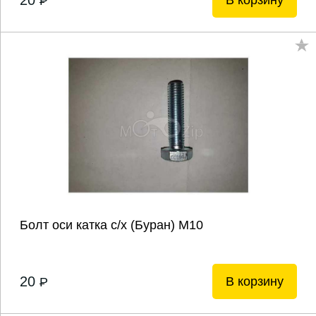
20
В корзину
P
Болт оси катка с/х (Буран) М10
20
В корзину
P