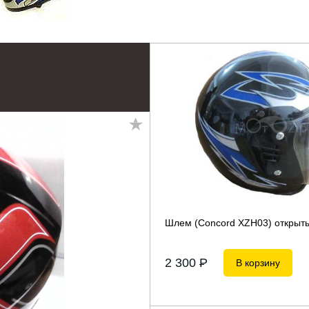
Шлем (Concord XZH03) открыт
2 300
P
В корзину