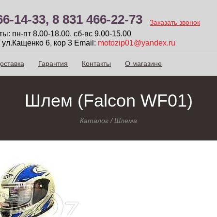
66-14-33,
8 831 466-22-73
Заказать звонок
: пн-пт 8.00-18.00, сб-вc 9.00-15.00
 ул.Кащенко 6, кор 3
Email:
motozip01@yandex.ru
оставка
Гарантия
Контакты
О магазине
Шлем (Falcon WF01)
Каталог
/
Шлема