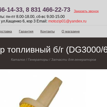
66-14-33,
8 831 466-22-73
Заказать звонок
: пн-пт 8.00-18.00, сб-вc 9.00-15.00
 ул.Кащенко 6, кор 3
Email:
motozip01@yandex.ru
оставка
Гарантия
Контакты
О магазине
р топливный б/г (DG3000/
Каталог
/
Генераторы
/
Запчасти для генераторов