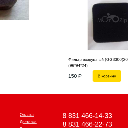
Фильтр воздушный (GG3300(20
(96*94*24)
150
P
В корзину
8 831 466-14-33
Оплата
Доставка
8 831 466-22-73