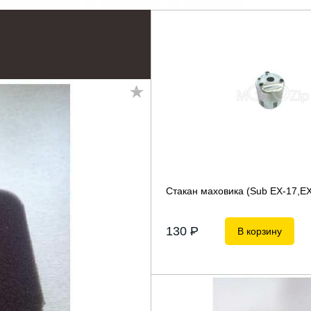
Стакан маховика (Sub EX-17,EX
130
P
В корзину