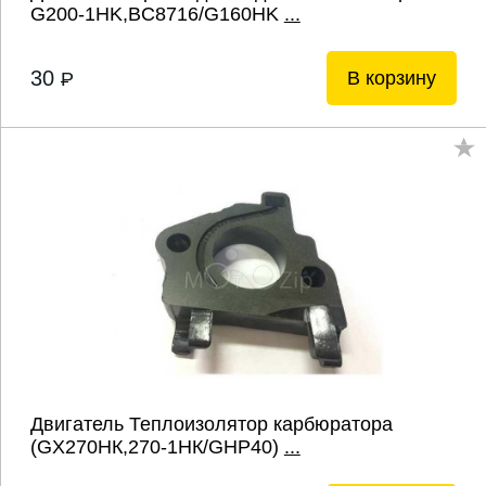
G200-1HK,BC8716/G160HK
...
30
В корзину
P
Двигатель Теплоизолятор карбюратора
(GХ270НК,270-1НК/GHP40)
...