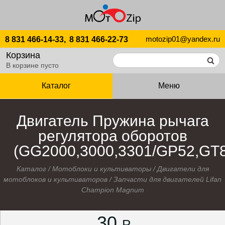
motozip01@yandex.ru
8 831 466-14-33,
8 831 466-22-73
Корзина
В корзине пусто
Каталог
Меню
Двигатель Пружина рычага
регулятора оборотов
(GG2000,3000,3301/GP52,GT
Каталог
/
Мотоблоки и культиваторы
/
Двигатели для
мотоблоков и культиваторов
/
Запчасти для двигателей Lifan
Champion Magnum
30
P