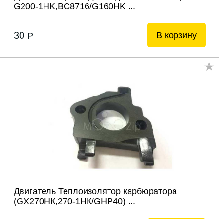
G200-1HK,BC8716/G160HK
...
30
В корзину
P
Двигатель Теплоизолятор карбюратора
(GХ270НК,270-1НК/GHP40)
...