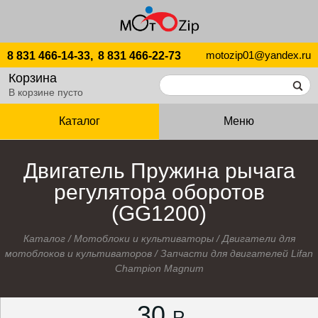
motozip01@yandex.ru
8 831 466-14-33,
8 831 466-22-73
Корзина
В корзине пусто
Каталог
Меню
Двигатель Пружина рычага
регулятора оборотов
(GG1200)
Каталог
/
Мотоблоки и культиваторы
/
Двигатели для
мотоблоков и культиваторов
/
Запчасти для двигателей Lifan
Champion Magnum
30
P