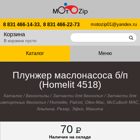
motozip01@yandex.ru
8 831 466-14-33,
8 831 466-22-73
Корзина
В корзине пусто
Каталог
Меню
Плунжер маслонасоса б/п
(Homelit 4518)
Каталог
/
Бензопилы
/
Запчасти для бензопил
/
Запчасти для
импортных бензопил
/
Homelite, Patriot, Oleo-Mac, McCulloch MAC,
Альпина, Резер, Эфко, Макита
70
P
Наличие на складе