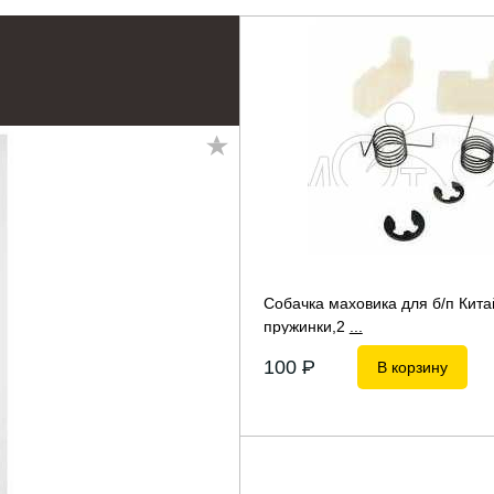
Собачка маховика для б/п Китай
пружинки,2
...
100
P
В корзину