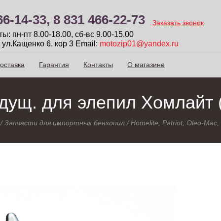
66-14-33,
8 831 466-22-73
Заказать звонок
: пн-пт 8.00-18.00, сб-вc 9.00-15.00
 ул.Кащенко 6, кор 3
Email:
motozip01@yandex.ru
оставка
Гарантия
Контакты
О магазине
дущ. для элепил Хомлайт 
/
Запчасти для импортных бензопил
/
Homelite, Patriot, Oleo-Ma