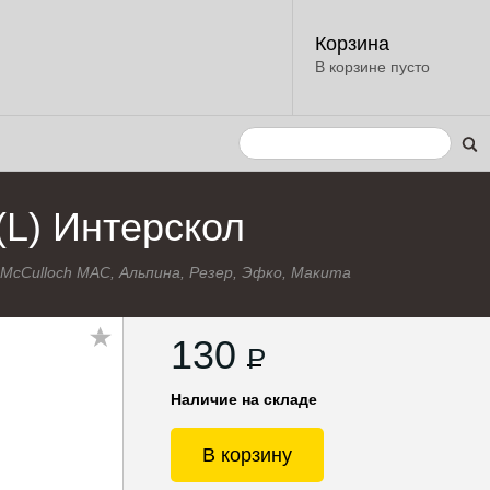
Корзина
В корзине пусто
(L) Интерскол
c, McCulloch MAC, Альпина, Резер, Эфко, Макита
130
P
Наличие на складе
В корзину