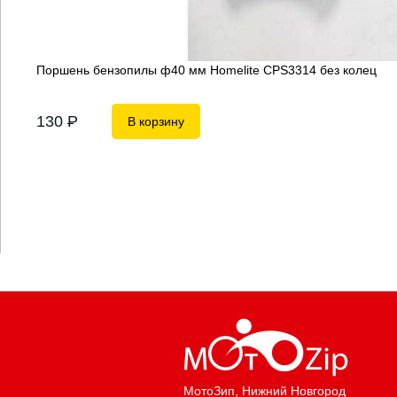
Поршень бензопилы ф40 мм Homelite CPS3314 без колец
130
P
В корзину
МотоЗип
, Нижний Новгород