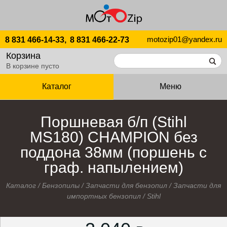
motozip01@yandex.ru
8 831 466-14-33,
8 831 466-22-73
Корзина
В корзине пусто
Каталог
Меню
Поршневая б/п (Stihl
MS180) CHAMPION без
поддона 38мм (поршень с
граф. напылением)
Каталог
/
Бензопилы
/
Запчасти для бензопил
/
Запчасти для
импортных бензопил
/
Stihl