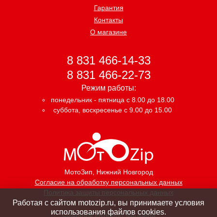
Гарантия
Контакты
О магазине
8 831 466-14-33
8 831 466-22-73
Режим работы:
понедельник - пятница с 8.00 до 18.00
суббота, воскресенье с 9.00 до 15.00
МотоЗип
, Нижний Новгород
Согласие на обработку персональных данных
Политика защиты персональных данных
Работая с сайтом motozip.ru, вы принимаете условия
использования файлов cookies.
Создание интернет магазина