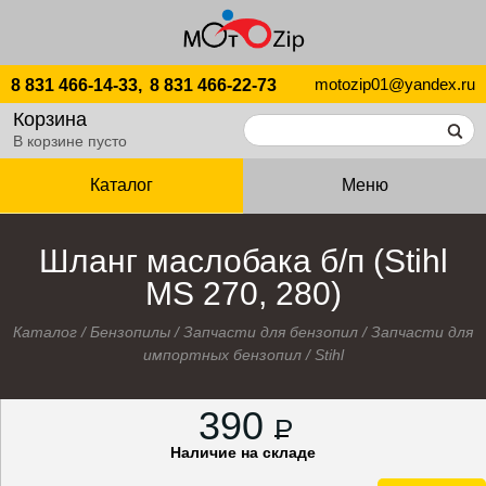
motozip01@yandex.ru
8 831 466-14-33,
8 831 466-22-73
Корзина
В корзине пусто
Каталог
Меню
Шланг маслобака б/п (Stihl
MS 270, 280)
Каталог
/
Бензопилы
/
Запчасти для бензопил
/
Запчасти для
импортных бензопил
/
Stihl
390
P
Наличие на складе