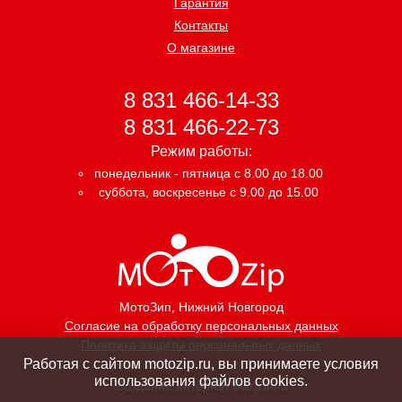
Гарантия
Контакты
О магазине
8 831 466-14-33
8 831 466-22-73
Режим работы:
понедельник - пятница с 8.00 до 18.00
суббота, воскресенье с 9.00 до 15.00
МотоЗип
, Нижний Новгород
Согласие на обработку персональных данных
Политика защиты персональных данных
Работая с сайтом motozip.ru, вы принимаете условия
использования файлов cookies.
Создание интернет магазина