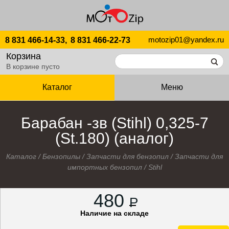
motozip01@yandex.ru
8 831 466-14-33,
8 831 466-22-73
Корзина
В корзине пусто
Каталог
Меню
Барабан -зв (Stihl) 0,325-7
(St.180) (аналог)
Каталог
/
Бензопилы
/
Запчасти для бензопил
/
Запчасти для
импортных бензопил
/
Stihl
480
P
Наличие на складе