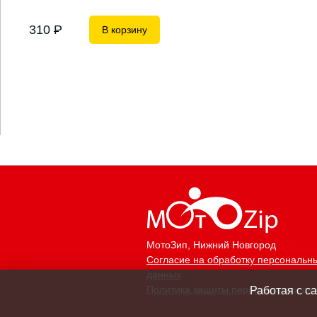
310
P
В корзину
МотоЗип
, Нижний Новгород
Согласие на обработку персональн
данных
Политика защиты персональных да
Работая с с