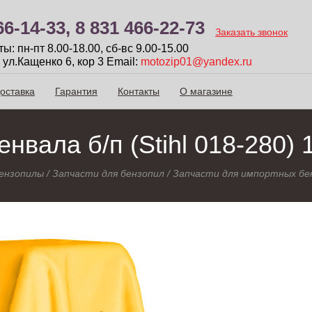
66-14-33,
8 831 466-22-73
Заказать звонок
: пн-пт 8.00-18.00, сб-вc 9.00-15.00
 ул.Кащенко 6, кор 3
Email:
motozip01@yandex.ru
оставка
Гарантия
Контакты
О магазине
нвала б/п (Stihl 018-280)
ензопилы
/
Запчасти для бензопил
/
Запчасти для импортных бе