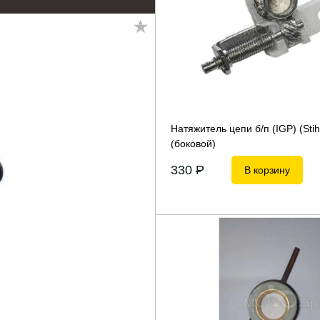
Натяжитель цепи б/п (IGP) (Stih
(боковой)
330
P
В корзину