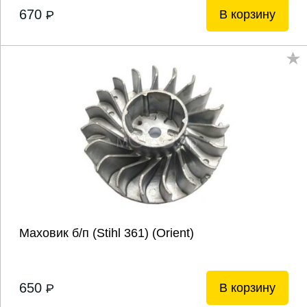
670
В корзину
P
Маховик б/п (Stihl 361) (Orient)
650
В корзину
P