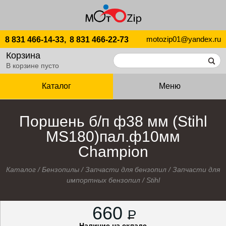
motozip01@yandex.ru
8 831 466-14-33,
8 831 466-22-73
Корзина
В корзине пусто
Каталог
Меню
Поршень б/п ф38 мм (Stihl
MS180)пал.ф10мм
Champion
Каталог
/
Бензопилы
/
Запчасти для бензопил
/
Запчасти для
импортных бензопил
/
Stihl
660
P
Наличие на складе