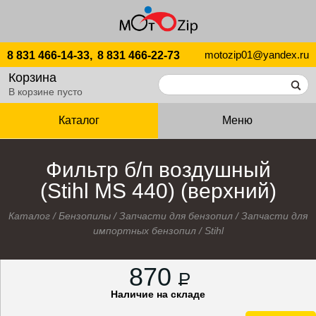
motozip01@yandex.ru
8 831 466-14-33,
8 831 466-22-73
Корзина
В корзине пусто
Каталог
Меню
Фильтр б/п воздушный
(Stihl MS 440) (верхний)
Каталог
/
Бензопилы
/
Запчасти для бензопил
/
Запчасти для
импортных бензопил
/
Stihl
870
P
Наличие на складе