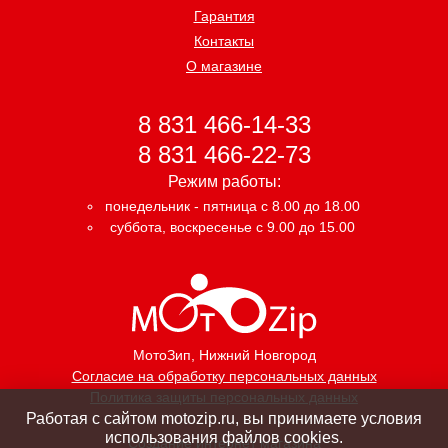
Гарантия
Контакты
О магазине
8 831 466-14-33
8 831 466-22-73
Режим работы:
понедельник - пятница с 8.00 до 18.00
суббота, воскресенье с 9.00 до 15.00
МотоЗип
, Нижний Новгород
Согласие на обработку персональных данных
Политика защиты персональных данных
Работая с сайтом motozip.ru, вы принимаете условия
использования файлов cookies.
Создание интернет магазина