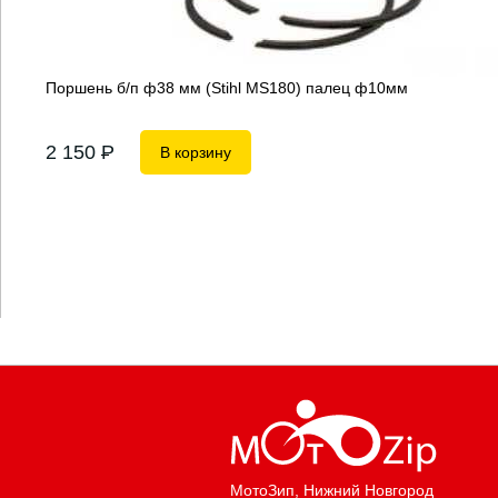
Поршень б/п ф38 мм (Stihl MS180) палец ф10мм
2 150
P
В корзину
МотоЗип
, Нижний Новгород