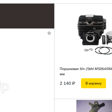
Поршневая б/п (Stihl MS064/066
мм
2 140
P
В корзину