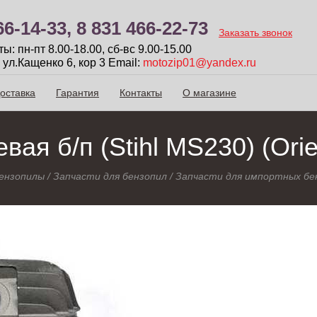
66-14-33,
8 831 466-22-73
Заказать звонок
: пн-пт 8.00-18.00, сб-вc 9.00-15.00
 ул.Кащенко 6, кор 3
Email:
motozip01@yandex.ru
оставка
Гарантия
Контакты
О магазине
ая б/п (Stihl MS230) (Orie
ензопилы
/
Запчасти для бензопил
/
Запчасти для импортных бе