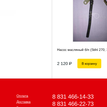
Насос масляный б/п (Stihl 270, 
2 120
P
В корзину
8 831 466-14-33
Оплата
Доставка
8 831 466-22-73