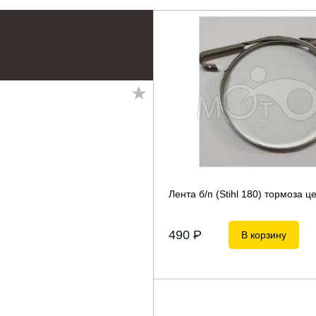
Лента б/п (Stihl 180) тормоза ц
490
P
В корзину