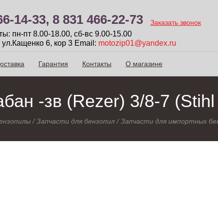
66-14-33,
8 831 466-22-73
Заказать звонок
: пн-пт 8.00-18.00, сб-вc 9.00-15.00
 ул.Кащенко 6, кор 3
Email:
motozip01@yandex.ru
оставка
Гарантия
Контакты
О магазине
бан -зв (Rezer) 3/8-7 (Stihl
ензопилы
/
Запчасти для бензопил
/
Запчасти для импортных бе