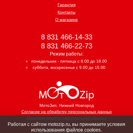
Гарантия
Контакты
О магазине
8 831 466-14-33
8 831 466-22-73
Режим работы:
понедельник - пятница с 8.00 до 18.00
суббота, воскресенье с 9.00 до 15.00
МотоЗип
, Нижний Новгород
Согласие на обработку персональных данных
Политика защиты персональных данных
Работая с сайтом motozip.ru, вы принимаете условия
использования файлов cookies.
Создание интернет магазина