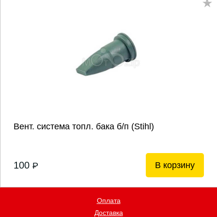
Вент. система топл. бака б/п (Stihl)
100
В корзину
P
Оплата
Доставка