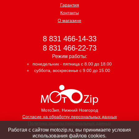
Гарантия
Контакты
О магазине
8 831 466-14-33
8 831 466-22-73
Режим работы:
понедельник - пятница с 8.00 до 18.00
суббота, воскресенье с 9.00 до 15.00
МотоЗип
, Нижний Новгород
Согласие на обработку персональных данных
Политика защиты персональных данных
Работая с сайтом motozip.ru, вы принимаете условия
использования файлов cookies.
Создание интернет магазина