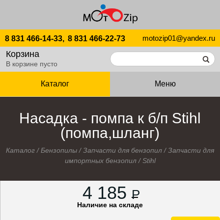
motozip01@yandex.ru
8 831 466-14-33,
8 831 466-22-73
Корзина
В корзине пусто
Каталог
Меню
Насадка - помпа к б/п Stihl
(помпа,шланг)
Каталог
/
Бензопилы
/
Запчасти для бензопил
/
Запчасти для
импортных бензопил
/
Stihl
4 185
P
Наличие на складе