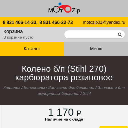
motozip01@yandex.ru
8 831 466-14-33,
8 831 466-22-73
Корзина
В корзине пусто
Каталог
Меню
Колено б/п (Stihl 270)
карбюратора резиновое
Каталог
/
Бензопилы
/
Запчасти для бензопил
/
Запчасти для
импортных бензопил
/
Stihl
1 170
P
Наличие на складе