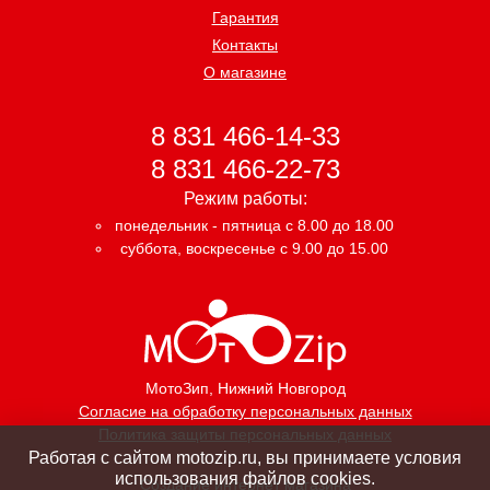
Гарантия
Контакты
О магазине
8 831 466-14-33
8 831 466-22-73
Режим работы:
понедельник - пятница с 8.00 до 18.00
суббота, воскресенье с 9.00 до 15.00
МотоЗип
, Нижний Новгород
Согласие на обработку персональных данных
Политика защиты персональных данных
Работая с сайтом motozip.ru, вы принимаете условия
использования файлов cookies.
Создание интернет магазина