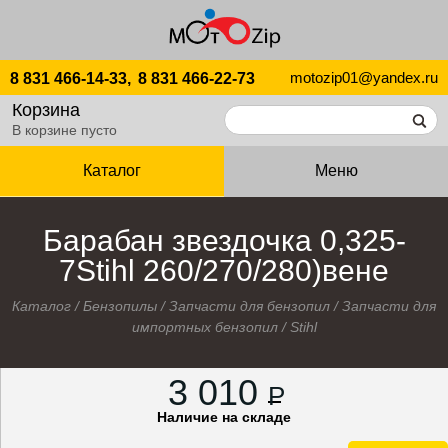
motozip01@yandex.ru
8 831 466-14-33,
8 831 466-22-73
Корзина
В корзине пусто
Каталог
Меню
Барабан звездочка 0,325-
7Stihl 260/270/280)вене
Каталог
/
Бензопилы
/
Запчасти для бензопил
/
Запчасти для
импортных бензопил
/
Stihl
3 010
P
Наличие на складе