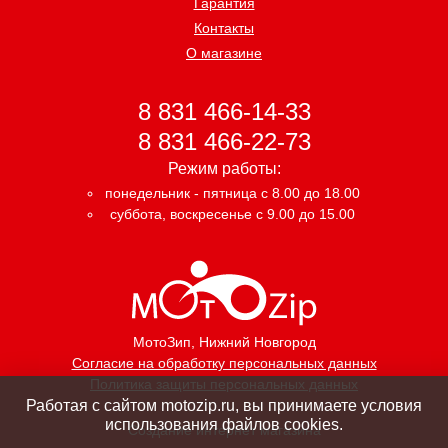
Гарантия
Контакты
О магазине
8 831 466-14-33
8 831 466-22-73
Режим работы:
понедельник - пятница с 8.00 до 18.00
суббота, воскресенье с 9.00 до 15.00
МотоЗип
, Нижний Новгород
Согласие на обработку персональных данных
Политика защиты персональных данных
Работая с сайтом motozip.ru, вы принимаете условия
использования файлов cookies.
Создание интернет магазина