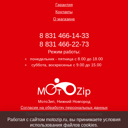
Гарантия
Контакты
О магазине
8 831 466-14-33
8 831 466-22-73
Режим работы:
понедельник - пятница с 8.00 до 18.00
суббота, воскресенье с 9.00 до 15.00
МотоЗип
, Нижний Новгород
Согласие на обработку персональных данных
Политика защиты персональных данных
Работая с сайтом motozip.ru, вы принимаете условия
использования файлов cookies.
Создание интернет магазина