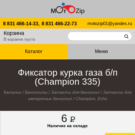
motozip01@yandex.ru
8 831 466-14-33,
8 831 466-22-73
Корзина
В корзине пусто
Каталог
Меню
Фиксатор курка газа б/п
(Champion 335)
Каталог
/
Бензопилы
/
Запчасти для бензопил
/
Запчасти для
импортных бензопил
/
Champion, Echo
6
P
Наличие на складе