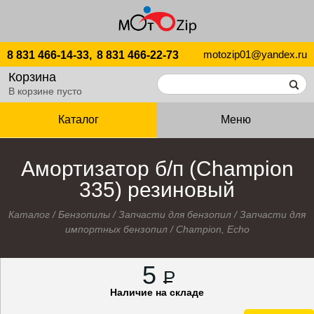
motozip01@yandex.ru
8 831 466-14-33,
8 831 466-22-73
Корзина
В корзине пусто
Каталог
Меню
Амортизатор б/п (Champion
335) резиновый
Каталог
/
Бензопилы
/
Запчасти для бензопил
/
Запчасти для
импортных бензопил
/
Champion, Echo
5
P
Наличие на складе