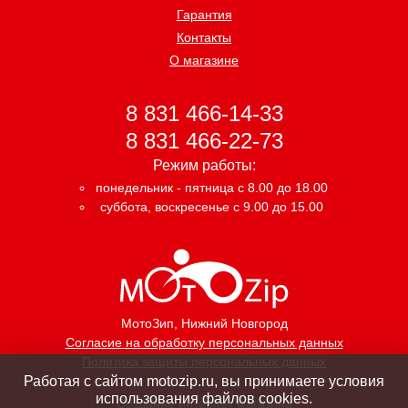
Гарантия
Контакты
О магазине
8 831 466-14-33
8 831 466-22-73
Режим работы:
понедельник - пятница с 8.00 до 18.00
суббота, воскресенье с 9.00 до 15.00
МотоЗип
, Нижний Новгород
Согласие на обработку персональных данных
Политика защиты персональных данных
Работая с сайтом motozip.ru, вы принимаете условия
использования файлов cookies.
Создание интернет магазина