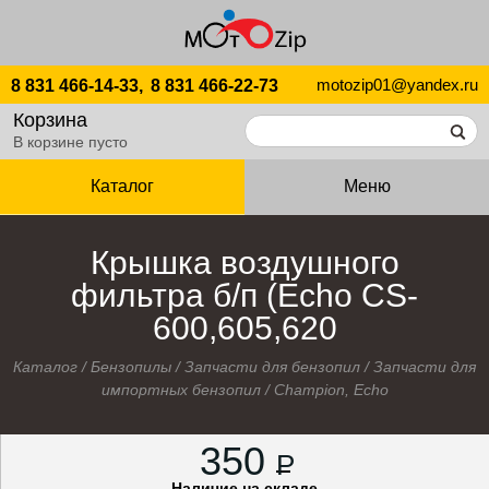
motozip01@yandex.ru
8 831 466-14-33,
8 831 466-22-73
Корзина
В корзине пусто
Каталог
Меню
Крышка воздушного
фильтра б/п (Echo CS-
600,605,620
Каталог
/
Бензопилы
/
Запчасти для бензопил
/
Запчасти для
импортных бензопил
/
Champion, Echo
350
P
Наличие на складе