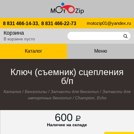
motozip01@yandex.ru
8 831 466-14-33,
8 831 466-22-73
Корзина
В корзине пусто
Каталог
Меню
Ключ (съемник) сцепления
б/п
Каталог
/
Бензопилы
/
Запчасти для бензопил
/
Запчасти для
импортных бензопил
/
Champion, Echo
600
P
Наличие на складе