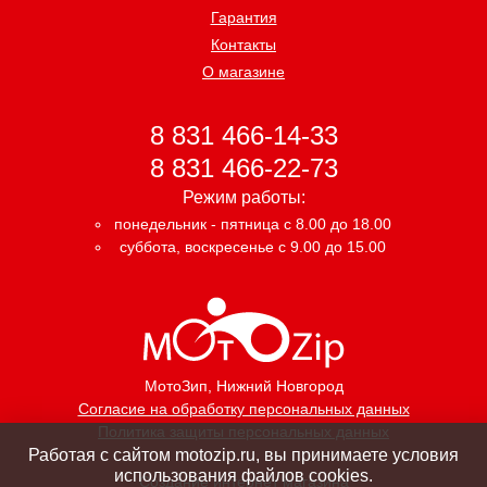
Гарантия
Контакты
О магазине
8 831 466-14-33
8 831 466-22-73
Режим работы:
понедельник - пятница с 8.00 до 18.00
суббота, воскресенье с 9.00 до 15.00
МотоЗип
, Нижний Новгород
Согласие на обработку персональных данных
Политика защиты персональных данных
Работая с сайтом motozip.ru, вы принимаете условия
использования файлов cookies.
Создание интернет магазина