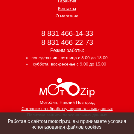
Гарантия
Контакты
О магазине
8 831 466-14-33
8 831 466-22-73
Режим работы:
понедельник - пятница с 8.00 до 18.00
суббота, воскресенье с 9.00 до 15.00
МотоЗип
, Нижний Новгород
Согласие на обработку персональных данных
Политика защиты персональных данных
Работая с сайтом motozip.ru, вы принимаете условия
использования файлов cookies.
Создание интернет магазина