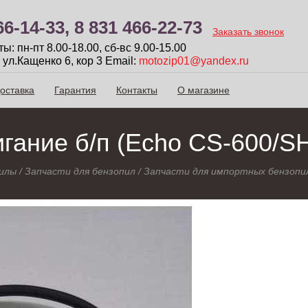
66-14-33,
8 831 466-22-73
Заказать звонок
: пн-пт 8.00-18.00, сб-вc 9.00-15.00
 ул.Кащенко 6, кор 3
Email:
motozip01@yandex.ru
оставка
Гарантия
Контакты
О магазине
гание б/п (Echo CS-600/S
илы
/
Запчасти для бензопил
/
Запчасти для импортных бензопи