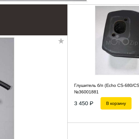
Глушитель б/п (Echo CS-680/CS
№36001881
3 450
P
В корзину