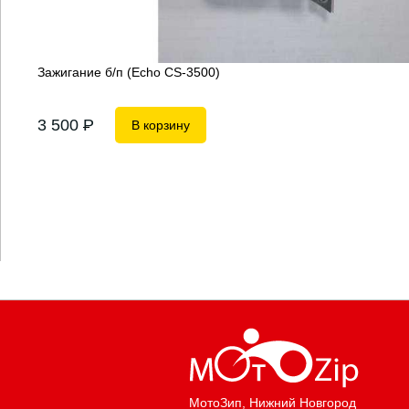
Зажигание б/п (Echo CS-3500)
3 500
P
В корзину
МотоЗип
, Нижний Новгород