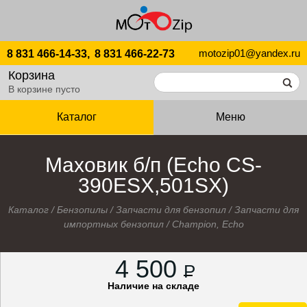
motozip01@yandex.ru
8 831 466-14-33,
8 831 466-22-73
Корзина
В корзине пусто
Каталог
Меню
Маховик б/п (Echo CS-
390ESX,501SX)
Каталог
/
Бензопилы
/
Запчасти для бензопил
/
Запчасти для
импортных бензопил
/
Champion, Echo
4 500
P
Наличие на складе