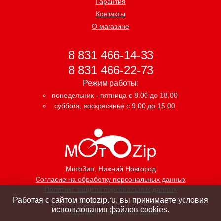
Гарантия
Контакты
О магазине
8 831 466-14-33
8 831 466-22-73
Режим работы:
понедельник - пятница с 8.00 до 18.00
суббота, воскресенье с 9.00 до 15.00
МотоЗип
, Нижний Новгород
Согласие на обработку персональных данных
Политика защиты персональных данных
Работая с сайтом motozip.ru, вы принимаете условия
использования файлов cookies.
Создание интернет магазина