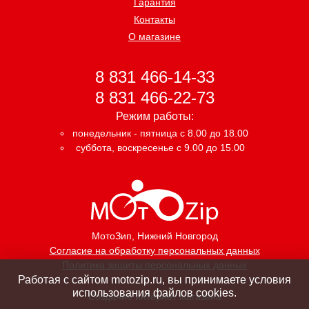
Гарантия
Контакты
О магазине
8 831 466-14-33
8 831 466-22-73
Режим работы:
понедельник - пятница с 8.00 до 18.00
суббота, воскресенье с 9.00 до 15.00
МотоЗип
, Нижний Новгород
Согласие на обработку персональных данных
Политика защиты персональных данных
Работая с сайтом motozip.ru, вы принимаете условия
использования файлов cookies.
Создание интернет магазина