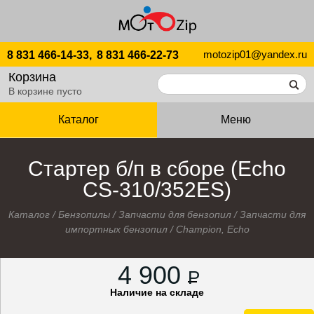
motozip01@yandex.ru
8 831 466-14-33,
8 831 466-22-73
Корзина
В корзине пусто
Каталог
Меню
Стартер б/п в сборе (Echo
CS-310/352ES)
Каталог
/
Бензопилы
/
Запчасти для бензопил
/
Запчасти для
импортных бензопил
/
Champion, Echo
4 900
P
Наличие на складе