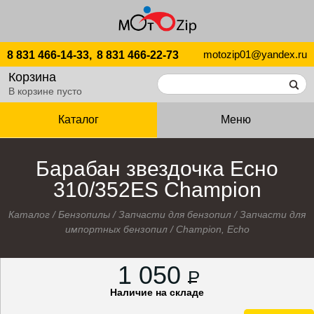
motozip01@yandex.ru
8 831 466-14-33,
8 831 466-22-73
Корзина
В корзине пусто
Каталог
Меню
Барабан звездочка Eсно
310/352ES Champion
Каталог
/
Бензопилы
/
Запчасти для бензопил
/
Запчасти для
импортных бензопил
/
Champion, Echo
1 050
P
Наличие на складе