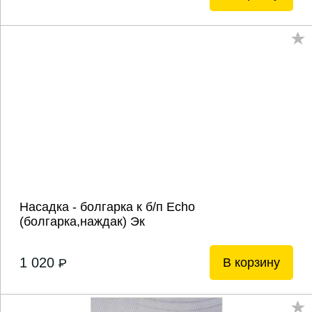
Насадка - болгарка к б/п Echo
(болгарка,наждак) Эк
1 020
В корзину
P