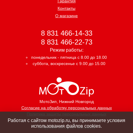
Гарантия
Контакты
О магазине
8 831 466-14-33
8 831 466-22-73
Режим работы:
понедельник - пятница с 8.00 до 18.00
суббота, воскресенье с 9.00 до 15.00
МотоЗип
, Нижний Новгород
Согласие на обработку персональных данных
Политика защиты персональных данных
Работая с сайтом motozip.ru, вы принимаете условия
использования файлов cookies.
Создание интернет магазина