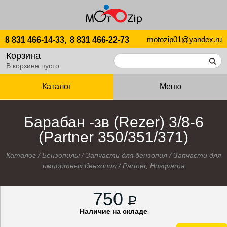
motozip01@yandex.ru
8 831 466-14-33,
8 831 466-22-73
Корзина
В корзине пусто
Каталог
Меню
Барабан -зв (Rezer) 3/8-6
(Partner 350/351/371)
Каталог
/
Бензопилы
/
Запчасти для бензопил
/
Запчасти для
импортных бензопил
/
Partner, Husqvarna
750
P
Наличие на складе