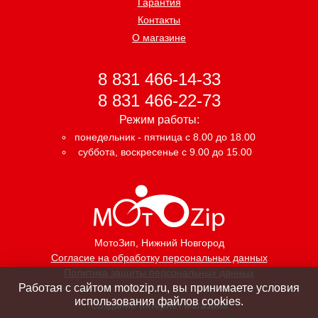
Гарантия
Контакты
О магазине
8 831 466-14-33
8 831 466-22-73
Режим работы:
понедельник - пятница с 8.00 до 18.00
суббота, воскресенье с 9.00 до 15.00
МотоЗип
, Нижний Новгород
Согласие на обработку персональных данных
Политика защиты персональных данных
Работая с сайтом motozip.ru, вы принимаете условия
использования файлов cookies.
Создание интернет магазина