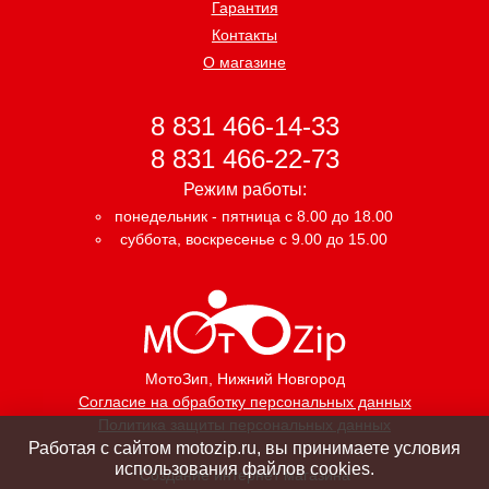
Гарантия
Контакты
О магазине
8 831 466-14-33
8 831 466-22-73
Режим работы:
понедельник - пятница с 8.00 до 18.00
суббота, воскресенье с 9.00 до 15.00
МотоЗип
, Нижний Новгород
Согласие на обработку персональных данных
Политика защиты персональных данных
Работая с сайтом motozip.ru, вы принимаете условия
использования файлов cookies.
Создание интернет магазина