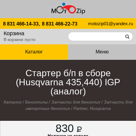
motozip01@yandex.ru
8 831 466-14-33,
8 831 466-22-73
Корзина
В корзине пусто
Каталог
Меню
Стартер б/п в сборе
(Husqvarna 435,440) IGP
(аналог)
Каталог
/
Бензопилы
/
Запчасти для бензопил
/
Запчасти для
импортных бензопил
/
Partner, Husqvarna
830
P
Наличие на складе