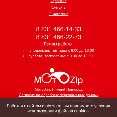
Гарантия
Контакты
О магазине
8 831 466-14-33
8 831 466-22-73
Режим работы:
понедельник - пятница с 8.00 до 18.00
суббота, воскресенье с 9.00 до 15.00
МотоЗип
, Нижний Новгород
Согласие на обработку персональных данных
Политика защиты персональных данных
Работая с сайтом motozip.ru, вы принимаете условия
использования файлов cookies.
Создание интернет магазина