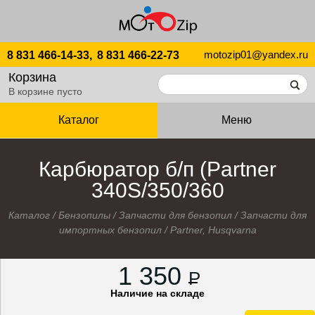
motozip01@yandex.ru
8 831 466-14-33,
8 831 466-22-73
Корзина
В корзине пусто
Каталог
Меню
Карбюратор б/п (Partner
340S/350/360
Каталог
/
Бензопилы
/
Запчасти для бензопил
/
Запчасти для
импортных бензопил
/
Partner, Husqvarna
1 350
P
Наличие на складе