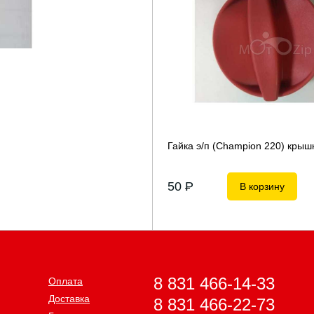
Гайка э/п (Champion 220) кры
50
P
В корзину
8 831 466-14-33
Оплата
Доставка
8 831 466-22-73