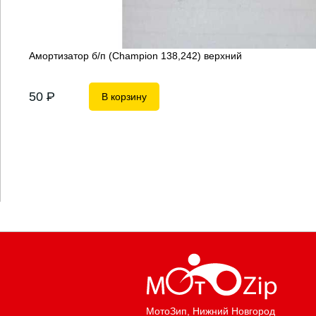
Амортизатор б/п (Champion 138,242) верхний
50
P
В корзину
МотоЗип
, Нижний Новгород