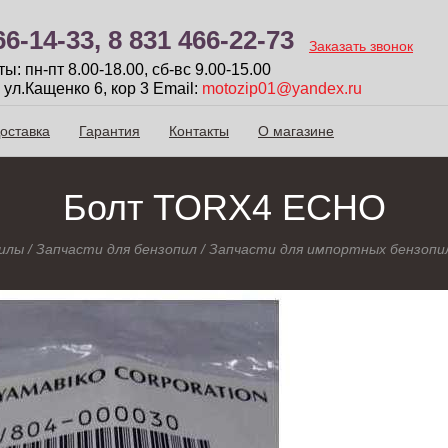
66-14-33,
8 831 466-22-73
Заказать звонок
: пн-пт 8.00-18.00, сб-вc 9.00-15.00
 ул.Кащенко 6, кор 3
Email:
motozip01@yandex.ru
оставка
Гарантия
Контакты
О магазине
Болт TORX4 ECHO
илы
/
Запчасти для бензопил
/
Запчасти для импортных бензопи