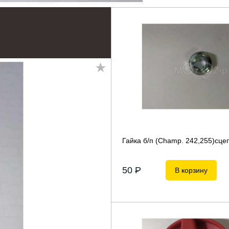
Гайка б/п (Champ. 242,255)сце
50
P
В корзину