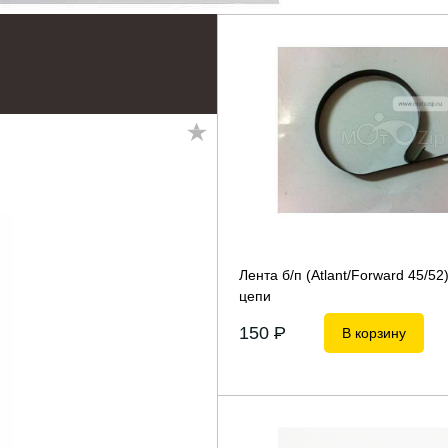
Лента б/п (Atlant/Forward 45/52
цепи
150
P
В корзину