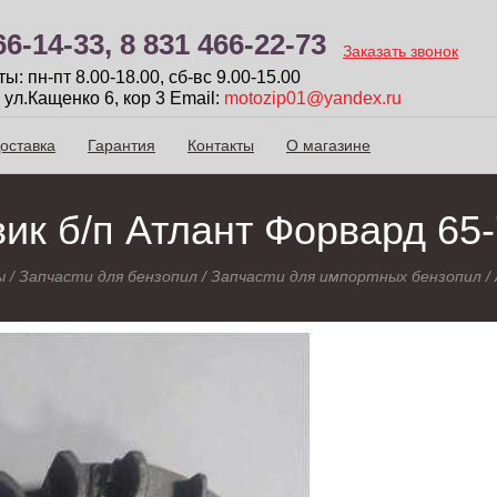
66-14-33,
8 831 466-22-73
Заказать звонок
: пн-пт 8.00-18.00, сб-вc 9.00-15.00
 ул.Кащенко 6, кор 3
Email:
motozip01@yandex.ru
оставка
Гарантия
Контакты
О магазине
ик б/п Атлант Форвард 65
ы
/
Запчасти для бензопил
/
Запчасти для импортных бензопил
/