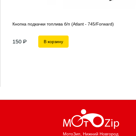
Кнопка подкачки топлива б/п (Atlant - 745/Forward)
150
P
В корзину
МотоЗип
, Нижний Новгород