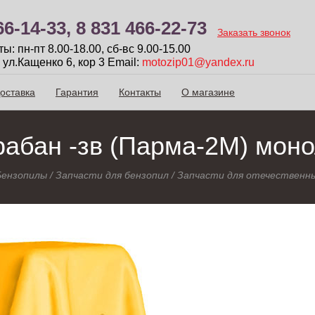
66-14-33,
8 831 466-22-73
Заказать звонок
: пн-пт 8.00-18.00, сб-вc 9.00-15.00
 ул.Кащенко 6, кор 3
Email:
motozip01@yandex.ru
оставка
Гарантия
Контакты
О магазине
абан -зв (Парма-2М) моно
Бензопилы
/
Запчасти для бензопил
/
Запчасти для отечественны