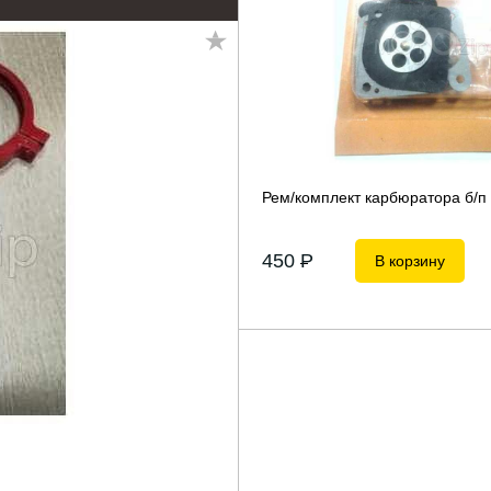
Рем/комплект карбюратора б/п
450
P
В корзину