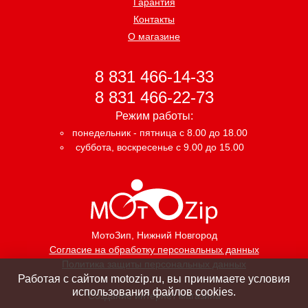
Гарантия
Контакты
О магазине
8 831 466-14-33
8 831 466-22-73
Режим работы:
понедельник - пятница с 8.00 до 18.00
суббота, воскресенье с 9.00 до 15.00
МотоЗип
, Нижний Новгород
Согласие на обработку персональных данных
Политика защиты персональных данных
Работая с сайтом motozip.ru, вы принимаете условия
использования файлов cookies.
Создание интернет магазина