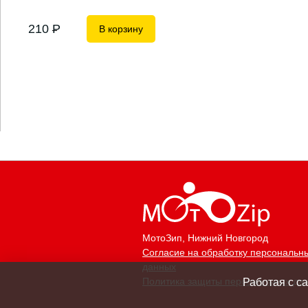
210
P
В корзину
МотоЗип
, Нижний Новгород
Согласие на обработку персональн
данных
Политика защиты персональных да
Работая с с