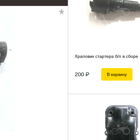
Храповик стартера б/п в сборе
200
P
В корзину