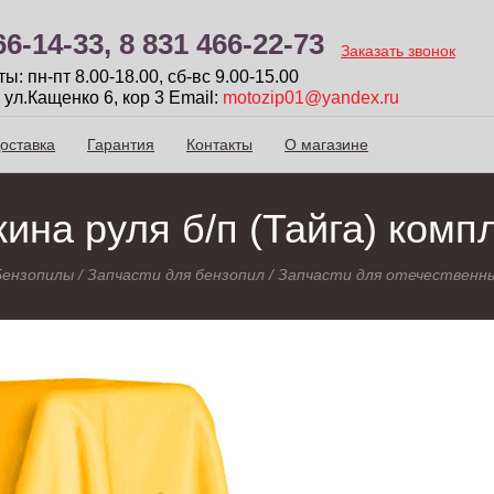
66-14-33,
8 831 466-22-73
Заказать звонок
: пн-пт 8.00-18.00, сб-вc 9.00-15.00
 ул.Кащенко 6, кор 3
Email:
motozip01@yandex.ru
оставка
Гарантия
Контакты
О магазине
ина руля б/п (Тайга) комп
Бензопилы
/
Запчасти для бензопил
/
Запчасти для отечественны