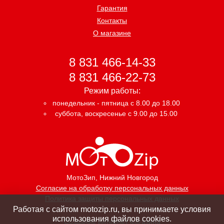
Гарантия
Контакты
О магазине
8 831 466-14-33
8 831 466-22-73
Режим работы:
понедельник - пятница с 8.00 до 18.00
суббота, воскресенье с 9.00 до 15.00
МотоЗип
, Нижний Новгород
Согласие на обработку персональных данных
Политика защиты персональных данных
Работая с сайтом motozip.ru, вы принимаете условия
использования файлов cookies.
Создание интернет магазина