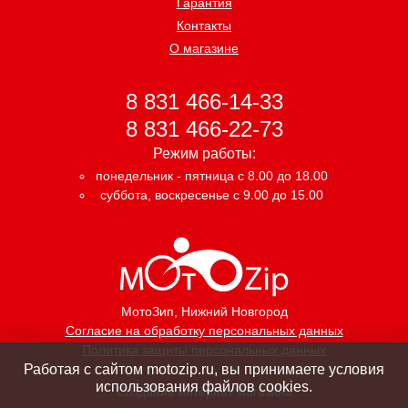
Гарантия
Контакты
О магазине
8 831 466-14-33
8 831 466-22-73
Режим работы:
понедельник - пятница с 8.00 до 18.00
суббота, воскресенье с 9.00 до 15.00
МотоЗип
, Нижний Новгород
Согласие на обработку персональных данных
Политика защиты персональных данных
Работая с сайтом motozip.ru, вы принимаете условия
использования файлов cookies.
Создание интернет магазина