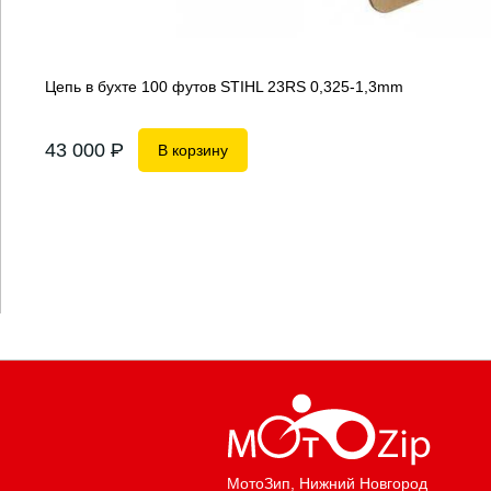
Цепь в бухте 100 футов STIHL 23RS 0,325-1,3mm
43 000
P
В корзину
МотоЗип
, Нижний Новгород