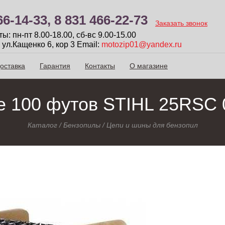
66-14-33,
8 831 466-22-73
Заказать звонок
: пн-пт 8.00-18.00, сб-вc 9.00-15.00
 ул.Кащенко 6, кор 3
Email:
motozip01@yandex.ru
оставка
Гарантия
Контакты
О магазине
е 100 футов STIHL 25RSC
Каталог
/
Бензопилы
/
Цепи и шины для бензопил