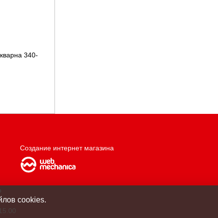
скварна 340-
Создание интернет магазина
о
лов cookies.
15.00