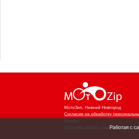
МотоЗип
, Нижний Новгород
Согласие на обработку персональн
данных
Политика защиты персональных да
Работая с с