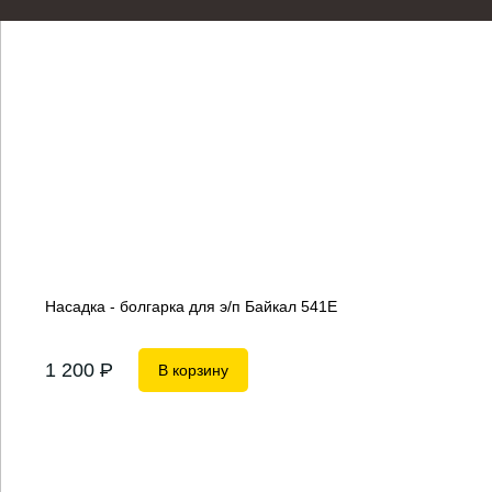
Насадка - болгарка для э/п Байкал 541Е
1 200
P
В корзину