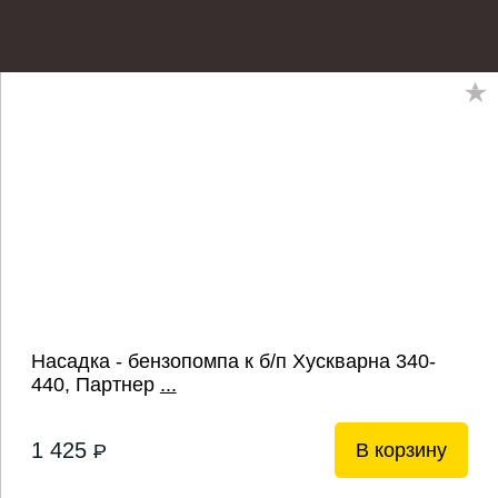
Насадка - бензопомпа к б/п Хускварна 340-
440, Партнер
...
1 425
В корзину
P