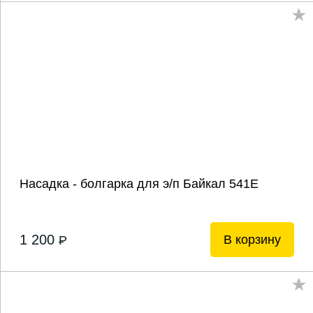
Насадка - болгарка для э/п Байкал 541Е
1 200
В корзину
P