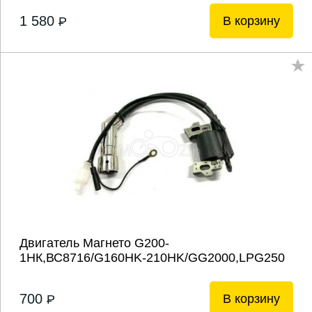
1 580
В корзину
P
Двигатель Магнето G200-
1НК,ВС8716/G160HK-210HK/GG2000,LPG250
700
В корзину
P