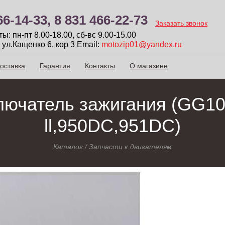
66-14-33,
8 831 466-22-73
Заказать звонок
: пн-пт 8.00-18.00, сб-вc 9.00-15.00
 ул.Кащенко 6, кор 3
Email:
motozip01@yandex.ru
оставка
Гарантия
Контакты
О магазине
лючатель зажигания (GG1
ll,950DC,951DC)
Каталог
/
Запчасти к двигателям