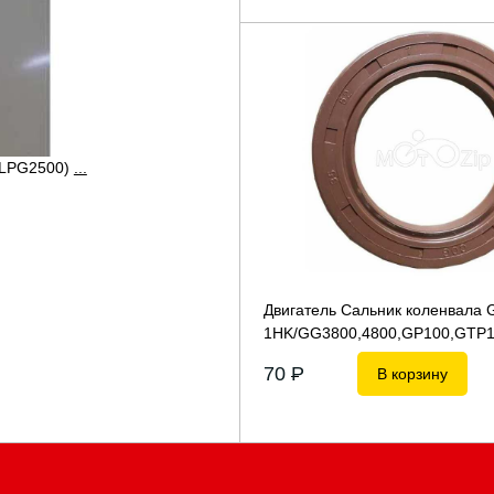
,LPG2500)
...
Двигатель Сальник коленвала 
1HK/GG3800,4800,GP100,GTP
70
P
В корзину