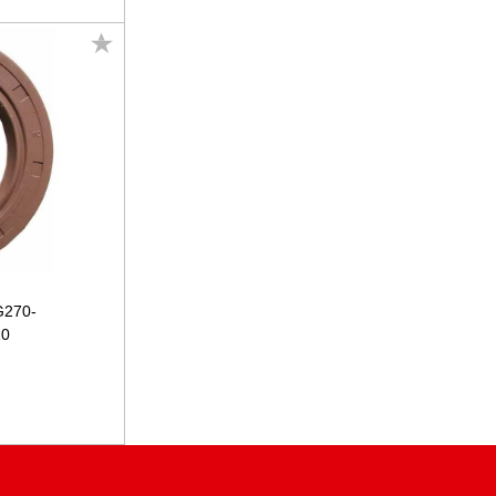
G270-
10