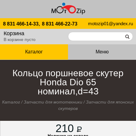
motozip01@yandex.ru
8 831 466-14-33,
8 831 466-22-73
Корзина
В корзине пусто
Каталог
Меню
Кольцо поршневое скутер
Honda Dio 65
номинал,d=43
Каталог
/
Запчасти для мототехники
/
Запчасти для японских
скутеров
210
P
Наличие на складе