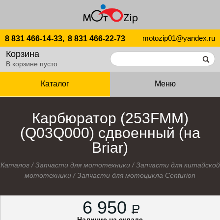
motozip01@yandex.ru
8 831 466-14-33,
8 831 466-22-73
Корзина
В корзине пусто
Каталог
Меню
Карбюратор (253FMM)
(Q03Q000) сдвоенный (на
Briar)
Каталог
/
Запчасти для мототехники
/
Запчасти для китайской
мототехники
/
Запчасти для мотоцикла Centurion
6 950
P
Наличие на складе