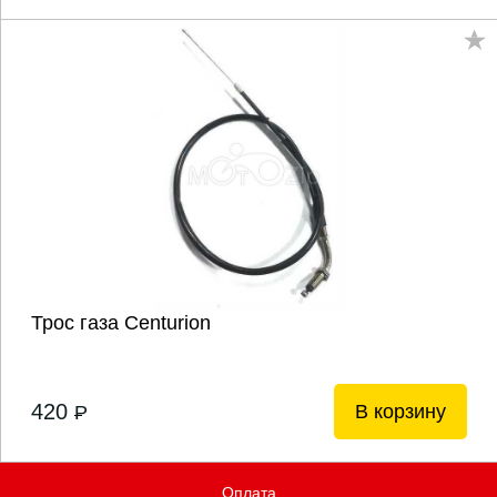
Трос газа Centurion
420
В корзину
P
Оплата