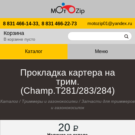
motozip01@yandex.ru
8 831 466-14-33,
8 831 466-22-73
Корзина
В корзине пусто
Каталог
Меню
Прокладка картера на
трим.
(Champ.T281/283/284)
Каталог
/
Триммеры и газонокосилки
/
Запчасти для триммеров
и газонокосилок
20
P
Наличие на складе