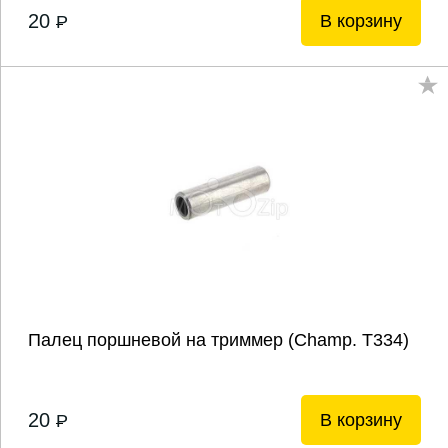
20
В корзину
P
Палец поршневой на триммер (Champ. Т334)
20
В корзину
P