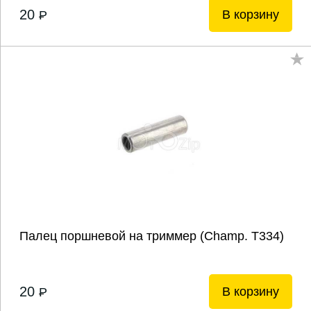
20
В корзину
P
Палец поршневой на триммер (Champ. Т334)
20
В корзину
P