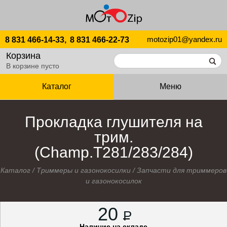
motozip01@yandex.ru
8 831 466-14-33,
8 831 466-22-73
Корзина
В корзине пусто
Каталог
Меню
Прокладка глушителя на
трим.
(Champ.T281/283/284)
Каталог
/
Триммеры и газонокосилки
/
Запчасти для триммеров
и газонокосилок
20
P
Наличие на складе