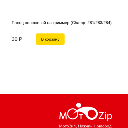
Палец поршневой на триммер (Champ. 281/283/284)
30
P
В корзину
МотоЗип
, Нижний Новгород