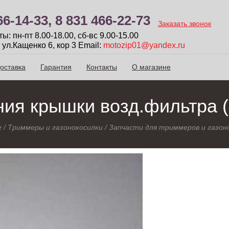
66-14-33,
8 831 466-22-73
Заказать звонок
: пн-пт 8.00-18.00, сб-вc 9.00-15.00
 ул.Кащенко 6, кор 3
Email:
motozip01@yandex.ru
оставка
Гарантия
Контакты
О магазине
ния крышки возд.фильтра 
г
/
Триммеры и газонокосилки
/
Запчасти для триммеров и газон