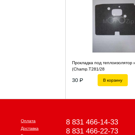
Прокладка под теплоизолятор 
(Сhamp.T281/28
30
P
В корзину
8 831 466-14-33
Оплата
Доставка
8 831 466-22-73